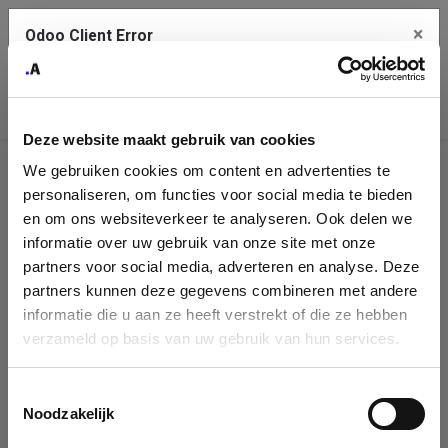
×
Odoo Client Error
Contact Us
An error
Copy the full error to clipboard
occurred
Deze website maakt gebruik van cookies
Please use the copy button to report the error to your support
We gebruiken cookies om content en advertenties te
service.
Company
personaliseren, om functies voor social media te bieden
Identification
en om ons websiteverkeer te analyseren. Ook delen we
informatie over uw gebruik van onze site met onze
See details
Please fill in your company details
partners voor social media, adverteren en analyse. Deze
partners kunnen deze gegevens combineren met andere
informatie die u aan ze heeft verstrekt of die ze hebben
Ok
You can search a company in our database by name, VAT or
verzameld op basis van uw gebruik van hun services.
enterprise ID. When a company is selected it will auto-complete the
form. If you don't find your company in our database, you can create
a new company record with the button below.
Toestemmingsselectie
Noodzakelijk
Company Name