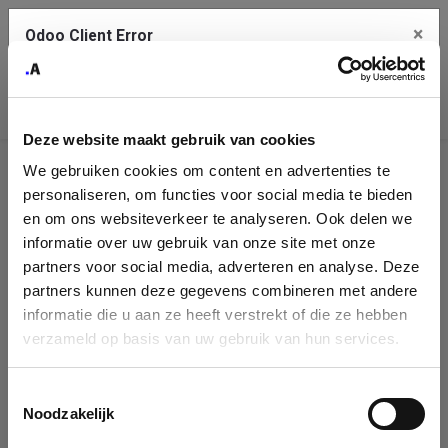
×
Odoo Client Error
Contact Us
An error
Copy the full error to clipboard
occurred
Deze website maakt gebruik van cookies
Please use the copy button to report the error to your support
We gebruiken cookies om content en advertenties te
service.
Company
personaliseren, om functies voor social media te bieden
Identification
en om ons websiteverkeer te analyseren. Ook delen we
informatie over uw gebruik van onze site met onze
See details
Please fill in your company details
partners voor social media, adverteren en analyse. Deze
partners kunnen deze gegevens combineren met andere
informatie die u aan ze heeft verstrekt of die ze hebben
Ok
You can search a company in our database by name, VAT or
verzameld op basis van uw gebruik van hun services.
enterprise ID. When a company is selected it will auto-complete the
form. If you don't find your company in our database, you can create
a new company record with the button below.
Toestemmingsselectie
Noodzakelijk
Company Name