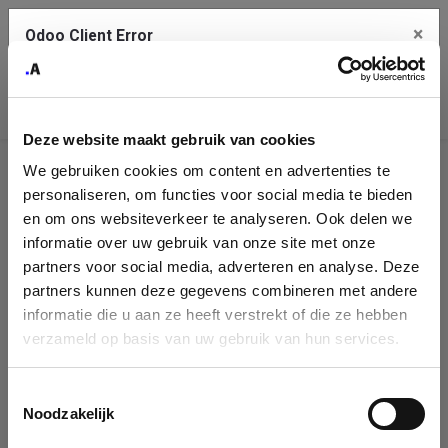
×
Odoo Client Error
Contact Us
An error
Copy the full error to clipboard
occurred
Deze website maakt gebruik van cookies
Please use the copy button to report the error to your support
We gebruiken cookies om content en advertenties te
service.
Company
personaliseren, om functies voor social media te bieden
Identification
en om ons websiteverkeer te analyseren. Ook delen we
informatie over uw gebruik van onze site met onze
See details
Please fill in your company details
partners voor social media, adverteren en analyse. Deze
partners kunnen deze gegevens combineren met andere
informatie die u aan ze heeft verstrekt of die ze hebben
Ok
You can search a company in our database by name, VAT or
verzameld op basis van uw gebruik van hun services.
enterprise ID. When a company is selected it will auto-complete the
form. If you don't find your company in our database, you can create
a new company record with the button below.
Toestemmingsselectie
Noodzakelijk
Company Name