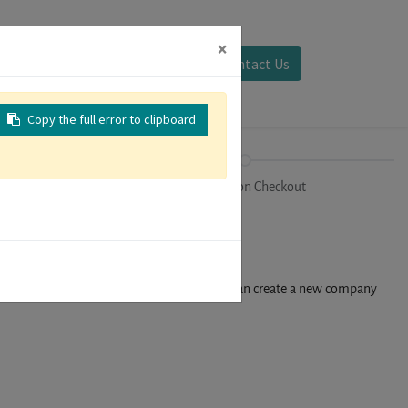
×
Sign in
Contact Us
Copy the full error to clipboard
on
Registration Checkout
n't find your company in our database, you can create a new company