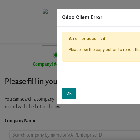
Odoo Client Error
An error occurred
Please use the copy button to report the
Company Identification
Please fill in your company details
Ok
You can search a company in our database by name, VAT or enterprise I
record with the button below.
Company Name
Company
Search company by name or VAT/Enterprise ID
Name