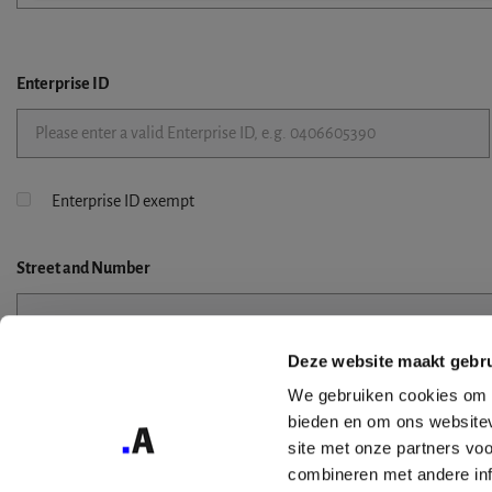
Enterprise ID
Enterprise ID exempt
Street
and Number
Deze website maakt gebru
Street 2
We gebruiken cookies om c
bieden en om ons websitev
site met onze partners vo
combineren met andere inf