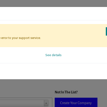
 error to your support service.
Registration
Attendee Identificati
See details
D. When a company is selected it will auto-complete the form. If you do
Not In The List?
Create Your Company