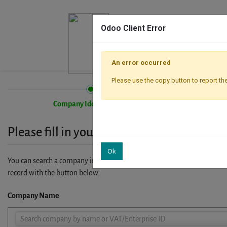
Odoo Client Error
An error occurred
Please use the copy button to report the
Company Identification
Please fill in your company details
Ok
You can search a company in our database by name, VAT or enterprise I
record with the button below.
Company Name
Company
Search company by name or VAT/Enterprise ID
Name