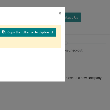
×
Sign in
Contact Us
Copy the full error to clipboard
on
Registration Checkout
n't find your company in our database, you can create a new company