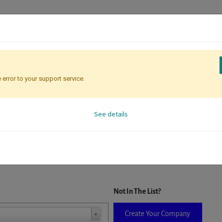
 error to your support service.
Registration
Attendee Identificati
See details
D. When a company is selected it will auto-complete the form. If you do
Not In The List?
Create Your Company