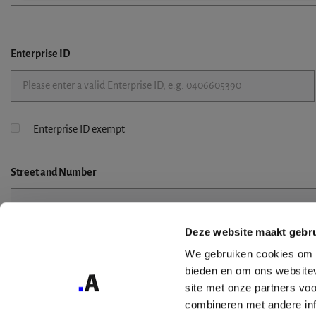
Enterprise ID
Enterprise ID exempt
Street
and Number
Deze website maakt gebru
Street 2
We gebruiken cookies om c
bieden en om ons websitev
site met onze partners vo
combineren met andere inf