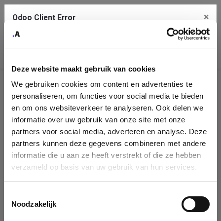
×
Odoo Client Error
Contact Us
An error
Copy the full error to clipboard
occurred
Deze website maakt gebruik van cookies
Please use the copy button to report the error to your support
We gebruiken cookies om content en advertenties te
service.
Company
personaliseren, om functies voor social media te bieden
Identification
en om ons websiteverkeer te analyseren. Ook delen we
informatie over uw gebruik van onze site met onze
See details
Please fill in your company details
partners voor social media, adverteren en analyse. Deze
partners kunnen deze gegevens combineren met andere
informatie die u aan ze heeft verstrekt of die ze hebben
Ok
You can search a company in our database by name, VAT or
verzameld op basis van uw gebruik van hun services.
enterprise ID. When a company is selected it will auto-complete the
form. If you don't find your company in our database, you can create
a new company record with the button below.
Toestemmingsselectie
Noodzakelijk
Company Name