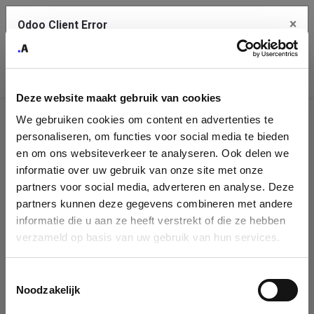
×
Odoo Client Error
Contact Us
An error
Copy the full error to clipboard
occurred
Deze website maakt gebruik van cookies
Please use the copy button to report the error to your support
We gebruiken cookies om content en advertenties te
service.
Company
personaliseren, om functies voor social media te bieden
Identification
en om ons websiteverkeer te analyseren. Ook delen we
informatie over uw gebruik van onze site met onze
See details
Please fill in your company details
partners voor social media, adverteren en analyse. Deze
partners kunnen deze gegevens combineren met andere
informatie die u aan ze heeft verstrekt of die ze hebben
Ok
You can search a company in our database by name, VAT or
verzameld op basis van uw gebruik van hun services.
enterprise ID. When a company is selected it will auto-complete the
form. If you don't find your company in our database, you can create
a new company record with the button below.
Toestemmingsselectie
Noodzakelijk
Company Name