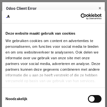
×
Odoo Client Error
Contact Us
An error
Copy the full error to clipboard
occurred
Deze website maakt gebruik van cookies
Please use the copy button to report the error to your support
We gebruiken cookies om content en advertenties te
service.
Company
personaliseren, om functies voor social media te bieden
Identification
en om ons websiteverkeer te analyseren. Ook delen we
informatie over uw gebruik van onze site met onze
See details
Please fill in your company details
partners voor social media, adverteren en analyse. Deze
partners kunnen deze gegevens combineren met andere
informatie die u aan ze heeft verstrekt of die ze hebben
Ok
You can search a company in our database by name, VAT or
verzameld op basis van uw gebruik van hun services.
enterprise ID. When a company is selected it will auto-complete the
form. If you don't find your company in our database, you can create
a new company record with the button below.
Toestemmingsselectie
Noodzakelijk
Company Name