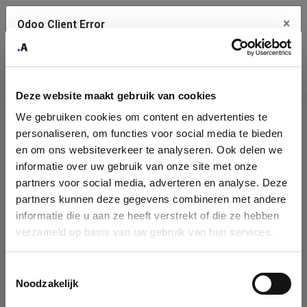
×
Odoo Client Error
Contact Us
An error
Copy the full error to clipboard
occurred
Deze website maakt gebruik van cookies
Please use the copy button to report the error to your support
We gebruiken cookies om content en advertenties te
service.
Company
personaliseren, om functies voor social media te bieden
Identification
en om ons websiteverkeer te analyseren. Ook delen we
informatie over uw gebruik van onze site met onze
See details
Please fill in your company details
partners voor social media, adverteren en analyse. Deze
partners kunnen deze gegevens combineren met andere
informatie die u aan ze heeft verstrekt of die ze hebben
Ok
You can search a company in our database by name, VAT or
verzameld op basis van uw gebruik van hun services.
enterprise ID. When a company is selected it will auto-complete the
form. If you don't find your company in our database, you can create
a new company record with the button below.
Toestemmingsselectie
Noodzakelijk
Company Name