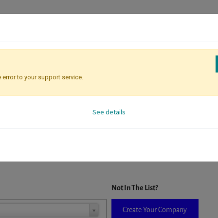
 error to your support service.
Attendee Identification
See details
D. When a company is selected it will auto-complete the form. If you do
Not In The List?
Create Your Company