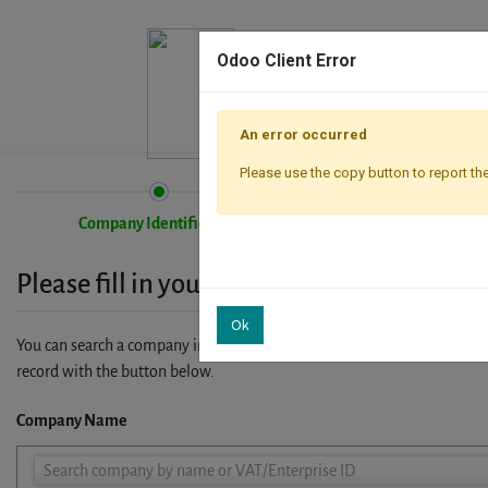
Odoo Client Error
An error occurred
Please use the copy button to report the
Company Identification
Registration
Please fill in your company details
Ok
You can search a company in our database by name, VAT or enterprise I
record with the button below.
Company Name
Company
Search company by name or VAT/Enterprise ID
Name