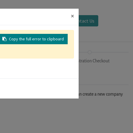
×
Sign in
Contact Us
Copy the full error to clipboard
Tracks
Registration Checkout
n't find your company in our database, you can create a new company