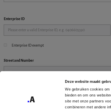
Enterprise ID
Enterprise ID exempt
Street
and Number
Deze website maakt gebru
Street 2
We gebruiken cookies om c
bieden en om ons websitev
site met onze partners vo
combineren met andere inf