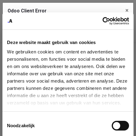
×
Odoo Client Error
Contact Us
An error
Copy the full error to clipboard
occurred
Deze website maakt gebruik van cookies
Please use the copy button to report the error to your support
We gebruiken cookies om content en advertenties te
service.
Company
personaliseren, om functies voor social media te bieden
Identification
en om ons websiteverkeer te analyseren. Ook delen we
informatie over uw gebruik van onze site met onze
See details
Please fill in your company details
partners voor social media, adverteren en analyse. Deze
partners kunnen deze gegevens combineren met andere
informatie die u aan ze heeft verstrekt of die ze hebben
Ok
You can search a company in our database by name, VAT or
verzameld op basis van uw gebruik van hun services.
enterprise ID. When a company is selected it will auto-complete the
form. If you don't find your company in our database, you can create
a new company record with the button below.
Toestemmingsselectie
Noodzakelijk
Company Name