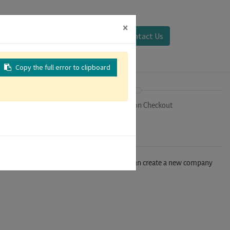
×
Sign in
Contact Us
Copy the full error to clipboard
on
Registration Checkout
n't find your company in our database, you can create a new company