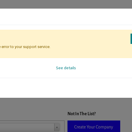
 error to your support service.
Registration
Attendee Identificati
See details
D. When a company is selected it will auto-complete the form. If you do
Not In The List?
Create Your Company