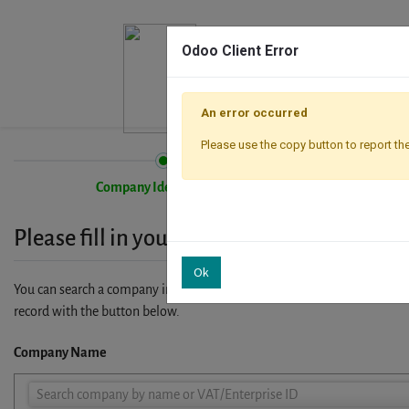
Odoo Client Error
An error occurred
Please use the copy button to report the
Company Identification
Please fill in your company details
Ok
You can search a company in our database by name, VAT or enterprise I
record with the button below.
Company Name
Company
Search company by name or VAT/Enterprise ID
Name