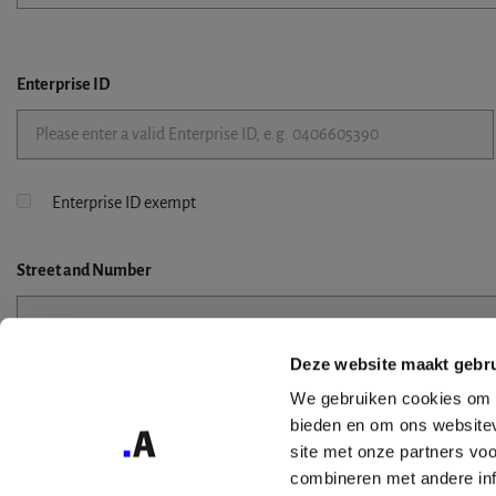
Enterprise ID
Enterprise ID exempt
Street
and Number
Deze website maakt gebru
Street 2
We gebruiken cookies om c
bieden en om ons websitev
site met onze partners vo
combineren met andere inf