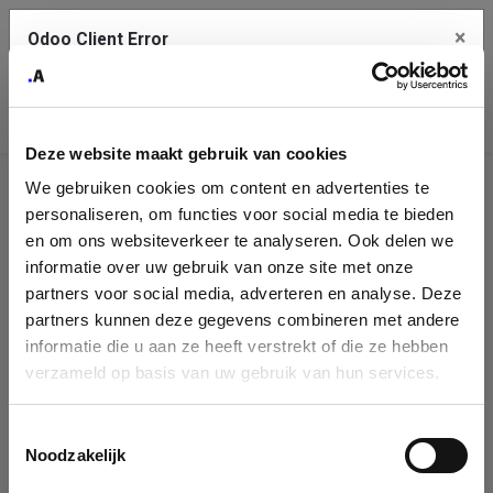
×
Odoo Client Error
Contact Us
An error
Copy the full error to clipboard
occurred
Deze website maakt gebruik van cookies
Please use the copy button to report the error to your support
We gebruiken cookies om content en advertenties te
service.
Company
personaliseren, om functies voor social media te bieden
Identification
en om ons websiteverkeer te analyseren. Ook delen we
informatie over uw gebruik van onze site met onze
See details
Please fill in your company details
partners voor social media, adverteren en analyse. Deze
partners kunnen deze gegevens combineren met andere
informatie die u aan ze heeft verstrekt of die ze hebben
Ok
You can search a company in our database by name, VAT or
verzameld op basis van uw gebruik van hun services.
enterprise ID. When a company is selected it will auto-complete the
form. If you don't find your company in our database, you can create
a new company record with the button below.
Toestemmingsselectie
Noodzakelijk
Company Name