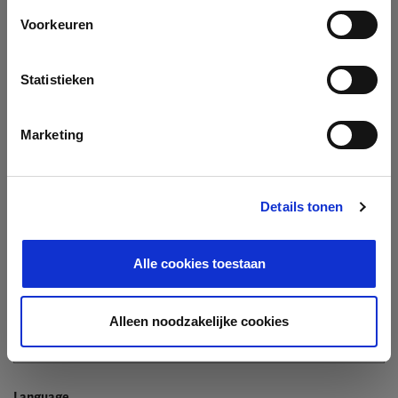
Company
Voorkeuren
Search company by name or VAT/Enterprise ID
Name
Statistieken
Not In The List?
Create Your Company
Marketing
Details tonen
Enterprise ID
Alle cookies toestaan
TIN / VAT
Alleen noodzakelijke cookies
Language