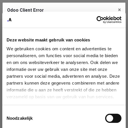
×
Contact Us
Odoo Client Error
An error
Company
Copy the full error to clipboard
occurred
Deze website maakt gebruik van cookies
Identification
Please use the copy button to report the error to your support
We gebruiken cookies om content en advertenties te
service.
Please fill in your company details
personaliseren, om functies voor social media te bieden
en om ons websiteverkeer te analyseren. Ook delen we
informatie over uw gebruik van onze site met onze
You can search a company in our database by name, VAT or
See details
partners voor social media, adverteren en analyse. Deze
enterprise ID. When a company is selected it will auto-complete the
partners kunnen deze gegevens combineren met andere
form. If you don't find your company in our database, you can create
informatie die u aan ze heeft verstrekt of die ze hebben
Ok
a new company record with the button below.
verzameld op basis van uw gebruik van hun services.
Company Name
Toestemmingsselectie
Company
Search company by name or VAT/Enterprise ID
Noodzakelijk
Name