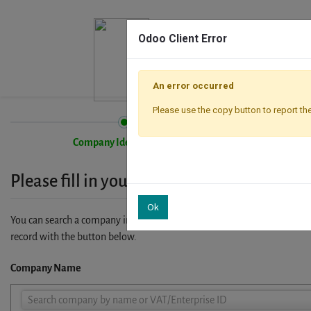
Odoo Client Error
An error occurred
Please use the copy button to report the
Company Identification
Please fill in your company details
Ok
You can search a company in our database by name, VAT or enterprise I
record with the button below.
Company Name
Company
Search company by name or VAT/Enterprise ID
Name