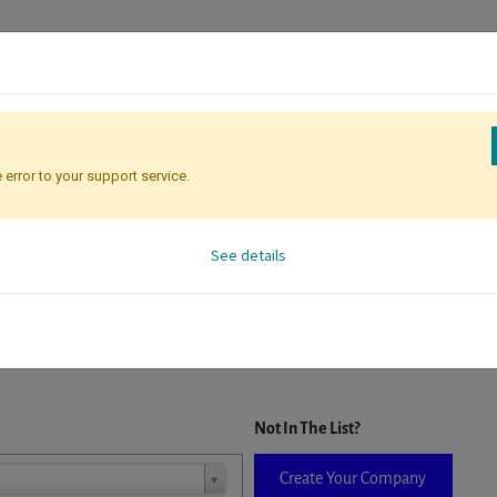
 error to your support service.
Registration
Attendee Identificati
See details
D. When a company is selected it will auto-complete the form. If you do
Not In The List?
Create Your Company