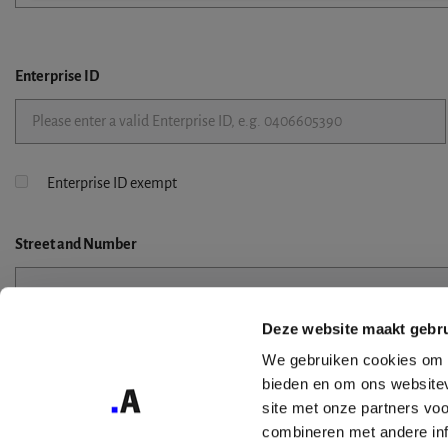
Enterprise ID
Enterprise ID exempt
Street
and Number
Deze website maakt gebru
Street 2
We gebruiken cookies om c
bieden en om ons websitev
site met onze partners vo
combineren met andere inf