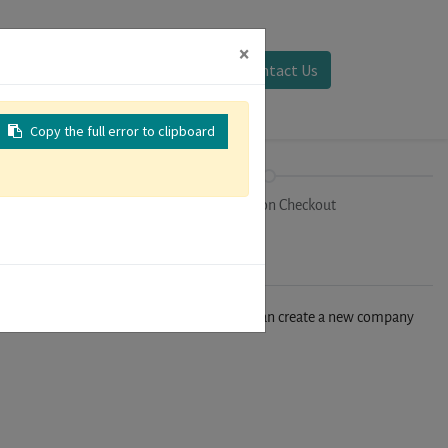
×
Sign in
Contact Us
Copy the full error to clipboard
on
Registration Checkout
n't find your company in our database, you can create a new company