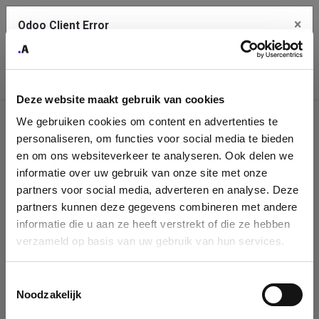
×
Odoo Client Error
Contact Us
An error
Copy the full error to clipboard
occurred
Deze website maakt gebruik van cookies
Please use the copy button to report the error to your support
We gebruiken cookies om content en advertenties te
service.
Company
personaliseren, om functies voor social media te bieden
Identification
en om ons websiteverkeer te analyseren. Ook delen we
informatie over uw gebruik van onze site met onze
See details
Please fill in your company details
partners voor social media, adverteren en analyse. Deze
partners kunnen deze gegevens combineren met andere
informatie die u aan ze heeft verstrekt of die ze hebben
Ok
You can search a company in our database by name, VAT or
verzameld op basis van uw gebruik van hun services.
enterprise ID. When a company is selected it will auto-complete the
form. If you don't find your company in our database, you can create
a new company record with the button below.
Toestemmingsselectie
Noodzakelijk
Company Name