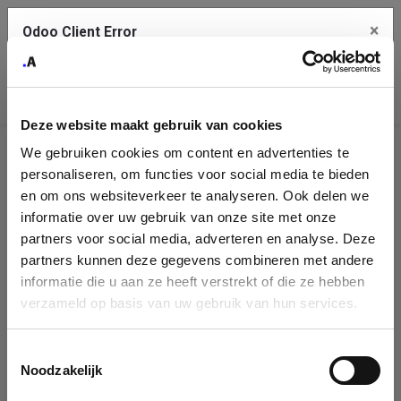
×
Odoo Client Error
Contact Us
An error
Copy the full error to clipboard
occurred
Deze website maakt gebruik van cookies
Please use the copy button to report the error to your support
We gebruiken cookies om content en advertenties te
service.
Company
personaliseren, om functies voor social media te bieden
Identification
en om ons websiteverkeer te analyseren. Ook delen we
informatie over uw gebruik van onze site met onze
See details
Please fill in your company details
partners voor social media, adverteren en analyse. Deze
partners kunnen deze gegevens combineren met andere
informatie die u aan ze heeft verstrekt of die ze hebben
Ok
You can search a company in our database by name, VAT or
verzameld op basis van uw gebruik van hun services.
enterprise ID. When a company is selected it will auto-complete the
form. If you don't find your company in our database, you can create
a new company record with the button below.
Toestemmingsselectie
Noodzakelijk
Company Name