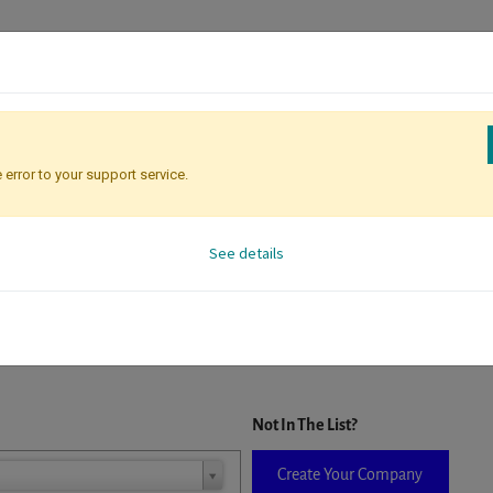
 error to your support service.
Registration
Attendee Identificati
See details
D. When a company is selected it will auto-complete the form. If you do
Not In The List?
Create Your Company