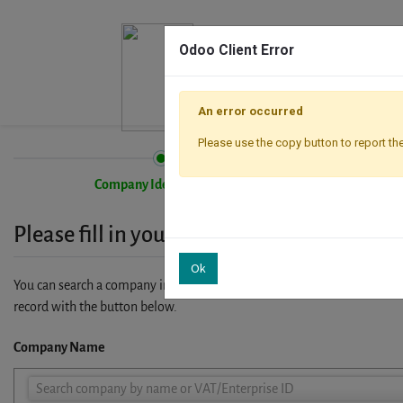
Odoo Client Error
An error occurred
Please use the copy button to report the
Company Identification
Please fill in your company details
Ok
You can search a company in our database by name, VAT or enterprise I
record with the button below.
Company Name
Company
Search company by name or VAT/Enterprise ID
Name