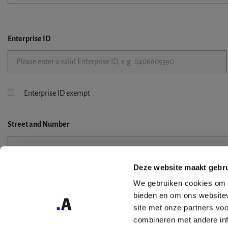
Enterprise ID
Enterprise ID exempt
Street
and Number
Deze website maakt gebru
Street 2
We gebruiken cookies om c
bieden en om ons websitev
site met onze partners vo
combineren met andere inf