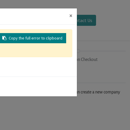
×
Sign in
Contact Us
Copy the full error to clipboard
on
Registration Checkout
n't find your company in our database, you can create a new company