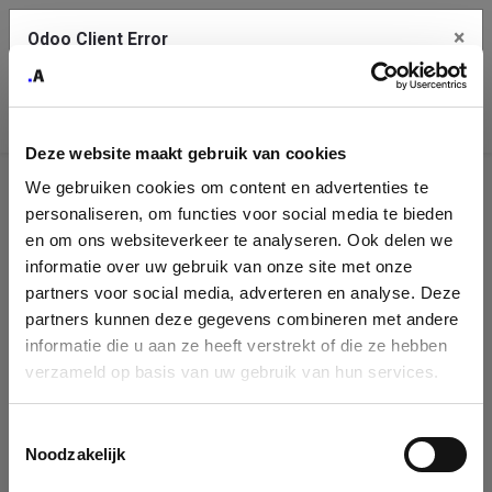
×
Odoo Client Error
Contact Us
An error
Copy the full error to clipboard
occurred
Deze website maakt gebruik van cookies
Please use the copy button to report the error to your support
We gebruiken cookies om content en advertenties te
service.
Company
personaliseren, om functies voor social media te bieden
Identification
en om ons websiteverkeer te analyseren. Ook delen we
informatie over uw gebruik van onze site met onze
See details
Please fill in your company details
partners voor social media, adverteren en analyse. Deze
partners kunnen deze gegevens combineren met andere
informatie die u aan ze heeft verstrekt of die ze hebben
Ok
You can search a company in our database by name, VAT or
verzameld op basis van uw gebruik van hun services.
enterprise ID. When a company is selected it will auto-complete the
form. If you don't find your company in our database, you can create
a new company record with the button below.
Toestemmingsselectie
Noodzakelijk
Company Name