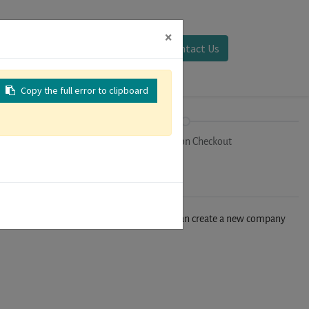
×
Sign in
Contact Us
Copy the full error to clipboard
on
Registration Checkout
n't find your company in our database, you can create a new company