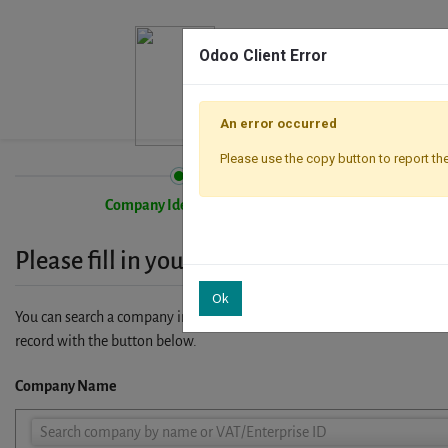
Odoo Client Error
An error occurred
Please use the copy button to report the
Company Identification
Please fill in your company details
Ok
You can search a company in our database by name, VAT or enterprise I
record with the button below.
Company Name
Company
Search company by name or VAT/Enterprise ID
Name