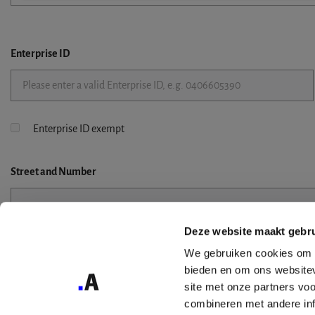
Enterprise ID
Enterprise ID exempt
Street
and Number
Deze website maakt gebru
Street 2
We gebruiken cookies om c
bieden en om ons websitev
site met onze partners vo
combineren met andere inf