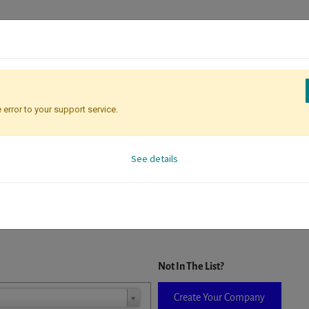
 error to your support service.
Registration
Attendee Identificati
See details
D. When a company is selected it will auto-complete the form. If you do
Not In The List?
Create Your Company