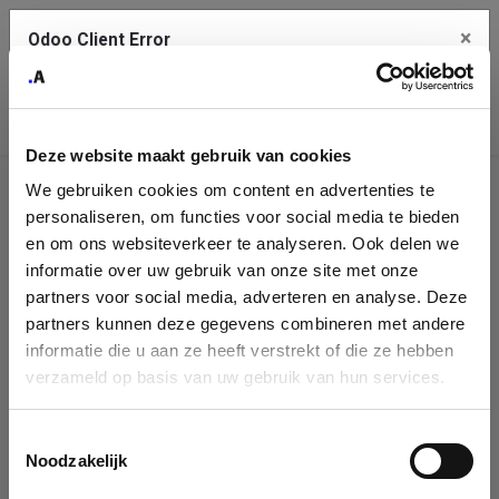
×
Odoo Client Error
Contact Us
An error
Copy the full error to clipboard
occurred
Deze website maakt gebruik van cookies
Please use the copy button to report the error to your support
We gebruiken cookies om content en advertenties te
service.
Company
personaliseren, om functies voor social media te bieden
Identification
en om ons websiteverkeer te analyseren. Ook delen we
informatie over uw gebruik van onze site met onze
See details
Please fill in your company details
partners voor social media, adverteren en analyse. Deze
partners kunnen deze gegevens combineren met andere
informatie die u aan ze heeft verstrekt of die ze hebben
Ok
You can search a company in our database by name, VAT or
verzameld op basis van uw gebruik van hun services.
enterprise ID. When a company is selected it will auto-complete the
form. If you don't find your company in our database, you can create
a new company record with the button below.
Toestemmingsselectie
Noodzakelijk
Company Name