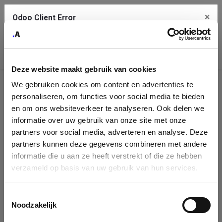
×
Odoo Client Error
Contact Us
An error
Copy the full error to clipboard
occurred
Deze website maakt gebruik van cookies
Please use the copy button to report the error to your support
We gebruiken cookies om content en advertenties te
service.
Company
personaliseren, om functies voor social media te bieden
Identification
en om ons websiteverkeer te analyseren. Ook delen we
informatie over uw gebruik van onze site met onze
See details
Please fill in your company details
partners voor social media, adverteren en analyse. Deze
partners kunnen deze gegevens combineren met andere
informatie die u aan ze heeft verstrekt of die ze hebben
Ok
You can search a company in our database by name, VAT or
verzameld op basis van uw gebruik van hun services.
enterprise ID. When a company is selected it will auto-complete the
form. If you don't find your company in our database, you can create
a new company record with the button below.
Toestemmingsselectie
Noodzakelijk
Company Name