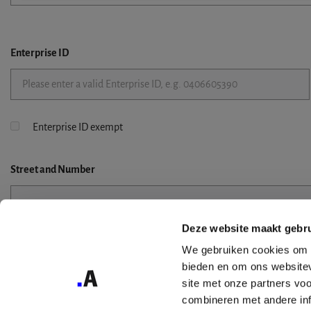
Enterprise ID
Enterprise ID exempt
Street
and Number
Deze website maakt gebru
Street 2
We gebruiken cookies om c
bieden en om ons websitev
site met onze partners vo
combineren met andere inf