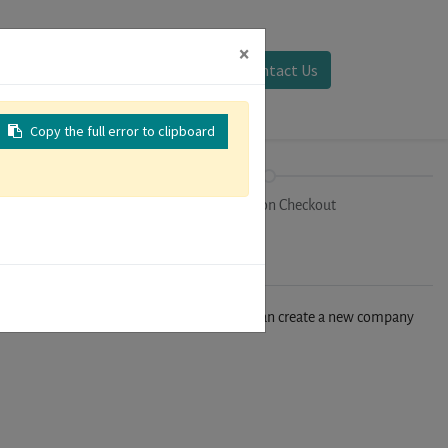
×
Sign in
Contact Us
Copy the full error to clipboard
on
Registration Checkout
n't find your company in our database, you can create a new company