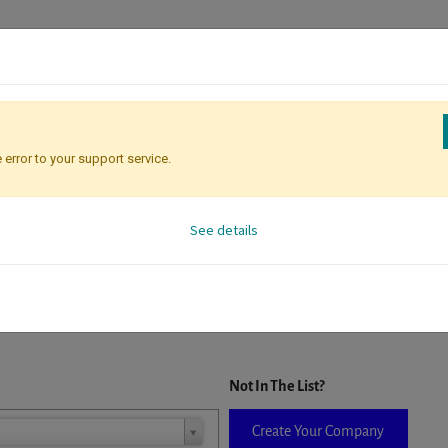
 error to your support service.
Registration
Attendee Identificati
See details
D. When a company is selected it will auto-complete the form. If you do
Not In The List?
Create Your Company