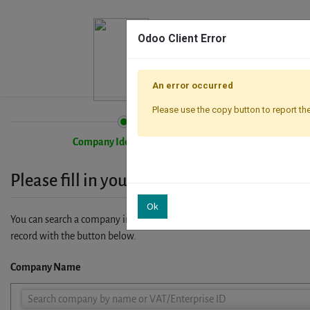
Odoo Client Error
An error occurred
Please use the copy button to report the
Company Identification
Please fill in your company details
Ok
You can search a company in our database by name, VAT or enterprise I
record with the button below.
Company Name
Company
Search company by name or VAT/Enterprise ID
Name