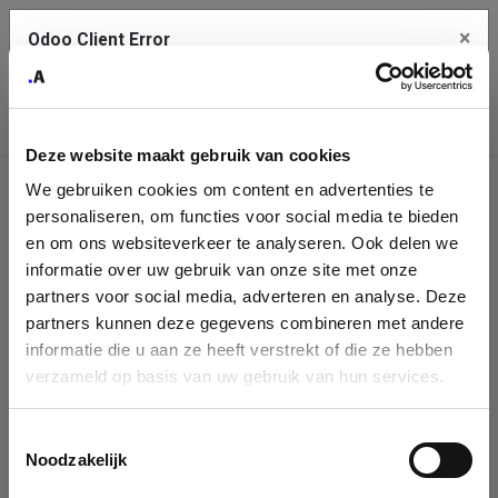
×
Odoo Client Error
Contact Us
An error
Copy the full error to clipboard
occurred
Deze website maakt gebruik van cookies
Please use the copy button to report the error to your support
We gebruiken cookies om content en advertenties te
service.
Company
personaliseren, om functies voor social media te bieden
Identification
en om ons websiteverkeer te analyseren. Ook delen we
informatie over uw gebruik van onze site met onze
See details
Please fill in your company details
partners voor social media, adverteren en analyse. Deze
partners kunnen deze gegevens combineren met andere
informatie die u aan ze heeft verstrekt of die ze hebben
Ok
You can search a company in our database by name, VAT or
verzameld op basis van uw gebruik van hun services.
enterprise ID. When a company is selected it will auto-complete the
form. If you don't find your company in our database, you can create
a new company record with the button below.
Toestemmingsselectie
Noodzakelijk
Company Name