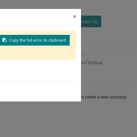
×
Sign in
Contact Us
Copy the full error to clipboard
on
Registration Checkout
n't find your company in our database, you can create a new company