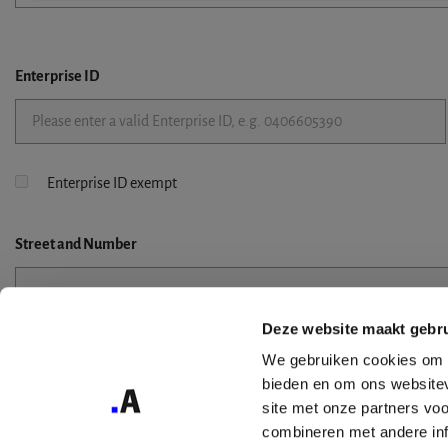
Enterprise ID
Enterprise ID exempt
Street
and Number
Deze website maakt gebru
Street 2
We gebruiken cookies om c
bieden en om ons websitev
site met onze partners vo
combineren met andere inf