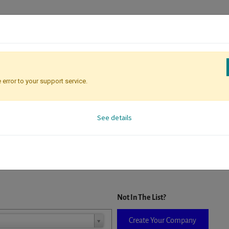
 error to your support service.
Registration
Attendee Identificati
See details
D. When a company is selected it will auto-complete the form. If you do
Not In The List?
Create Your Company