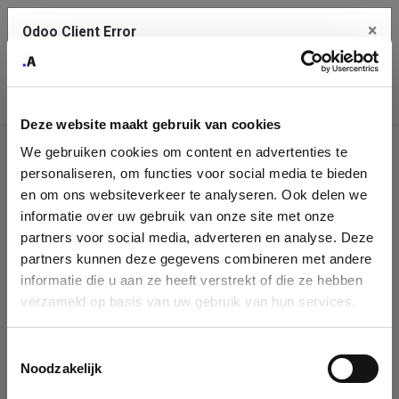
×
Odoo Client Error
Contact Us
An error
Copy the full error to clipboard
occurred
Deze website maakt gebruik van cookies
Please use the copy button to report the error to your support
We gebruiken cookies om content en advertenties te
service.
Company
personaliseren, om functies voor social media te bieden
Identification
en om ons websiteverkeer te analyseren. Ook delen we
informatie over uw gebruik van onze site met onze
See details
Please fill in your company details
partners voor social media, adverteren en analyse. Deze
partners kunnen deze gegevens combineren met andere
informatie die u aan ze heeft verstrekt of die ze hebben
Ok
You can search a company in our database by name, VAT or
verzameld op basis van uw gebruik van hun services.
enterprise ID. When a company is selected it will auto-complete the
form. If you don't find your company in our database, you can create
a new company record with the button below.
Toestemmingsselectie
Noodzakelijk
Company Name