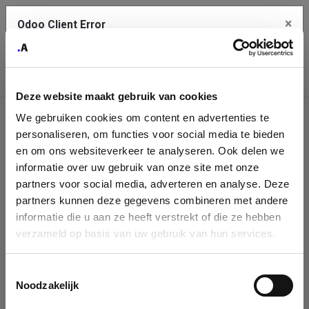
×
Odoo Client Error
Contact Us
An error
Copy the full error to clipboard
occurred
Deze website maakt gebruik van cookies
Please use the copy button to report the error to your support
We gebruiken cookies om content en advertenties te
service.
Company
personaliseren, om functies voor social media te bieden
Identification
en om ons websiteverkeer te analyseren. Ook delen we
informatie over uw gebruik van onze site met onze
See details
Please fill in your company details
partners voor social media, adverteren en analyse. Deze
partners kunnen deze gegevens combineren met andere
informatie die u aan ze heeft verstrekt of die ze hebben
Ok
You can search a company in our database by name, VAT or
verzameld op basis van uw gebruik van hun services.
enterprise ID. When a company is selected it will auto-complete the
form. If you don't find your company in our database, you can create
a new company record with the button below.
Toestemmingsselectie
Noodzakelijk
Company Name