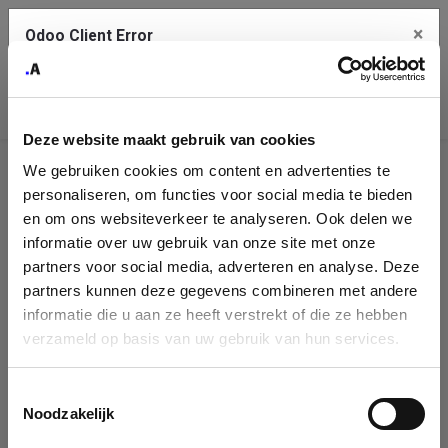
×
Odoo Client Error
Contact Us
An error
Copy the full error to clipboard
occurred
Deze website maakt gebruik van cookies
Please use the copy button to report the error to your support
We gebruiken cookies om content en advertenties te
service.
Company
personaliseren, om functies voor social media te bieden
Identification
en om ons websiteverkeer te analyseren. Ook delen we
informatie over uw gebruik van onze site met onze
See details
Please fill in your company details
partners voor social media, adverteren en analyse. Deze
partners kunnen deze gegevens combineren met andere
informatie die u aan ze heeft verstrekt of die ze hebben
Ok
You can search a company in our database by name, VAT or
verzameld op basis van uw gebruik van hun services.
enterprise ID. When a company is selected it will auto-complete the
form. If you don't find your company in our database, you can create
a new company record with the button below.
Toestemmingsselectie
Noodzakelijk
Company Name