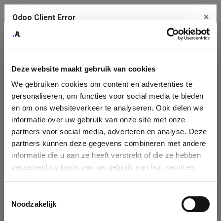
×
Odoo Client Error
Contact Us
An error
Copy the full error to clipboard
occurred
Deze website maakt gebruik van cookies
Please use the copy button to report the error to your support
We gebruiken cookies om content en advertenties te
service.
Company
personaliseren, om functies voor social media te bieden
Identification
en om ons websiteverkeer te analyseren. Ook delen we
informatie over uw gebruik van onze site met onze
See details
Please fill in your company details
partners voor social media, adverteren en analyse. Deze
partners kunnen deze gegevens combineren met andere
informatie die u aan ze heeft verstrekt of die ze hebben
Ok
You can search a company in our database by name, VAT or
verzameld op basis van uw gebruik van hun services.
enterprise ID. When a company is selected it will auto-complete the
form. If you don't find your company in our database, you can create
a new company record with the button below.
Toestemmingsselectie
Noodzakelijk
Company Name