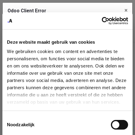
×
Odoo Client Error
Contact Us
An error
Copy the full error to clipboard
occurred
Deze website maakt gebruik van cookies
Please use the copy button to report the error to your support
We gebruiken cookies om content en advertenties te
service.
Company
personaliseren, om functies voor social media te bieden
Identification
en om ons websiteverkeer te analyseren. Ook delen we
informatie over uw gebruik van onze site met onze
See details
Please fill in your company details
partners voor social media, adverteren en analyse. Deze
partners kunnen deze gegevens combineren met andere
informatie die u aan ze heeft verstrekt of die ze hebben
Ok
You can search a company in our database by name, VAT or
verzameld op basis van uw gebruik van hun services.
enterprise ID. When a company is selected it will auto-complete the
form. If you don't find your company in our database, you can create
a new company record with the button below.
Toestemmingsselectie
Noodzakelijk
Company Name