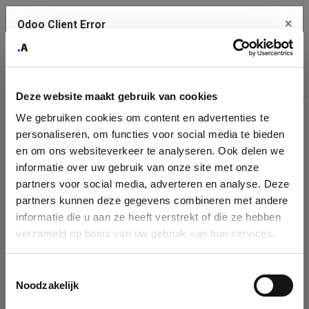
×
Odoo Client Error
Contact Us
An error
Copy the full error to clipboard
occurred
Deze website maakt gebruik van cookies
Please use the copy button to report the error to your support
We gebruiken cookies om content en advertenties te
service.
Company
personaliseren, om functies voor social media te bieden
Identification
en om ons websiteverkeer te analyseren. Ook delen we
informatie over uw gebruik van onze site met onze
See details
Please fill in your company details
partners voor social media, adverteren en analyse. Deze
partners kunnen deze gegevens combineren met andere
informatie die u aan ze heeft verstrekt of die ze hebben
Ok
You can search a company in our database by name, VAT or
verzameld op basis van uw gebruik van hun services.
enterprise ID. When a company is selected it will auto-complete the
form. If you don't find your company in our database, you can create
a new company record with the button below.
Toestemmingsselectie
Noodzakelijk
Company Name