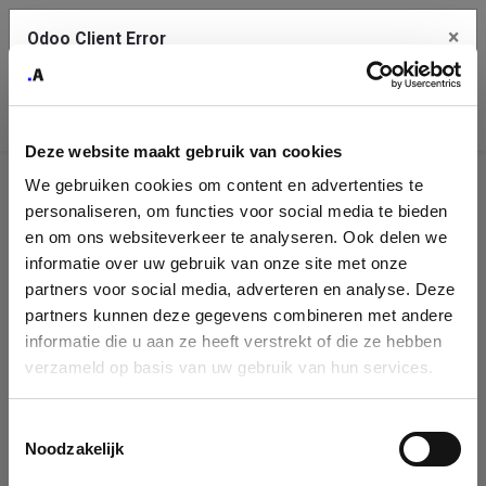
×
Odoo Client Error
Contact Us
An error
Copy the full error to clipboard
occurred
Deze website maakt gebruik van cookies
Please use the copy button to report the error to your support
We gebruiken cookies om content en advertenties te
service.
Company
personaliseren, om functies voor social media te bieden
Identification
en om ons websiteverkeer te analyseren. Ook delen we
informatie over uw gebruik van onze site met onze
See details
Please fill in your company details
partners voor social media, adverteren en analyse. Deze
partners kunnen deze gegevens combineren met andere
informatie die u aan ze heeft verstrekt of die ze hebben
Ok
You can search a company in our database by name, VAT or
verzameld op basis van uw gebruik van hun services.
enterprise ID. When a company is selected it will auto-complete the
form. If you don't find your company in our database, you can create
a new company record with the button below.
Toestemmingsselectie
Noodzakelijk
Company Name