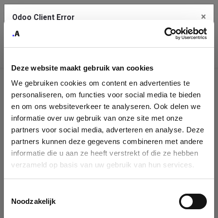
×
Odoo Client Error
Contact Us
An error
Copy the full error to clipboard
occurred
Deze website maakt gebruik van cookies
Please use the copy button to report the error to your support
We gebruiken cookies om content en advertenties te
service.
Company
personaliseren, om functies voor social media te bieden
Identification
en om ons websiteverkeer te analyseren. Ook delen we
informatie over uw gebruik van onze site met onze
See details
Please fill in your company details
partners voor social media, adverteren en analyse. Deze
partners kunnen deze gegevens combineren met andere
informatie die u aan ze heeft verstrekt of die ze hebben
Ok
You can search a company in our database by name, VAT or
verzameld op basis van uw gebruik van hun services.
enterprise ID. When a company is selected it will auto-complete the
form. If you don't find your company in our database, you can create
a new company record with the button below.
Toestemmingsselectie
Noodzakelijk
Company Name