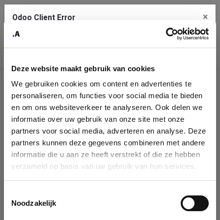
×
Odoo Client Error
Contact Us
An error
Copy the full error to clipboard
occurred
Deze website maakt gebruik van cookies
Please use the copy button to report the error to your support
We gebruiken cookies om content en advertenties te
service.
Company
personaliseren, om functies voor social media te bieden
Identification
en om ons websiteverkeer te analyseren. Ook delen we
informatie over uw gebruik van onze site met onze
See details
Please fill in your company details
partners voor social media, adverteren en analyse. Deze
partners kunnen deze gegevens combineren met andere
informatie die u aan ze heeft verstrekt of die ze hebben
Ok
You can search a company in our database by name, VAT or
verzameld op basis van uw gebruik van hun services.
enterprise ID. When a company is selected it will auto-complete the
form. If you don't find your company in our database, you can create
a new company record with the button below.
Toestemmingsselectie
Noodzakelijk
Company Name