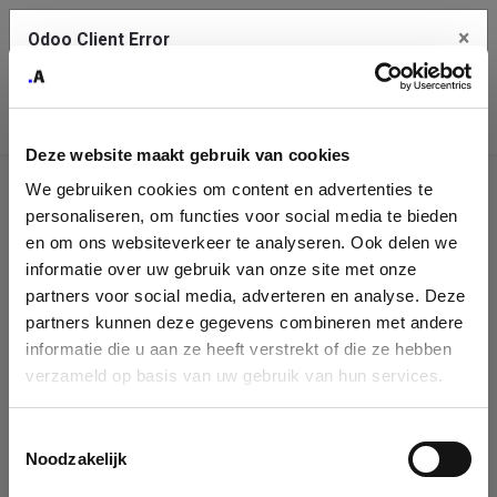
×
Odoo Client Error
Contact Us
An error
Copy the full error to clipboard
occurred
Deze website maakt gebruik van cookies
Please use the copy button to report the error to your support
We gebruiken cookies om content en advertenties te
service.
Company
personaliseren, om functies voor social media te bieden
Identification
en om ons websiteverkeer te analyseren. Ook delen we
informatie over uw gebruik van onze site met onze
See details
Please fill in your company details
partners voor social media, adverteren en analyse. Deze
partners kunnen deze gegevens combineren met andere
informatie die u aan ze heeft verstrekt of die ze hebben
Ok
You can search a company in our database by name, VAT or
verzameld op basis van uw gebruik van hun services.
enterprise ID. When a company is selected it will auto-complete the
form. If you don't find your company in our database, you can create
a new company record with the button below.
Toestemmingsselectie
Noodzakelijk
Company Name