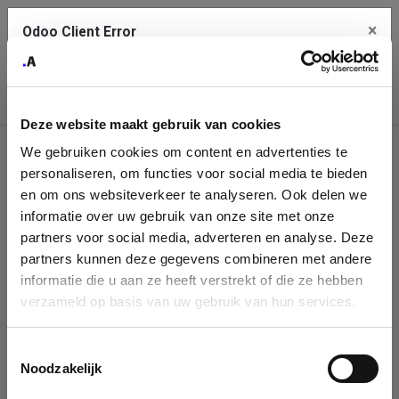
×
Odoo Client Error
Contact Us
An error
Copy the full error to clipboard
occurred
Deze website maakt gebruik van cookies
Please use the copy button to report the error to your support
We gebruiken cookies om content en advertenties te
service.
Company
personaliseren, om functies voor social media te bieden
Identification
en om ons websiteverkeer te analyseren. Ook delen we
informatie over uw gebruik van onze site met onze
See details
Please fill in your company details
partners voor social media, adverteren en analyse. Deze
partners kunnen deze gegevens combineren met andere
informatie die u aan ze heeft verstrekt of die ze hebben
Ok
You can search a company in our database by name, VAT or
verzameld op basis van uw gebruik van hun services.
enterprise ID. When a company is selected it will auto-complete the
form. If you don't find your company in our database, you can create
a new company record with the button below.
Toestemmingsselectie
Noodzakelijk
Company Name