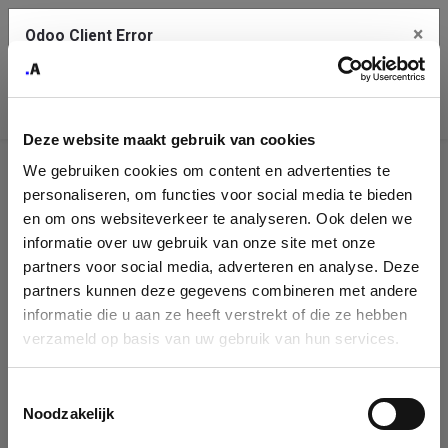
×
Odoo Client Error
Contact Us
An error
Copy the full error to clipboard
occurred
Deze website maakt gebruik van cookies
Please use the copy button to report the error to your support
We gebruiken cookies om content en advertenties te
service.
Company
personaliseren, om functies voor social media te bieden
Identification
en om ons websiteverkeer te analyseren. Ook delen we
informatie over uw gebruik van onze site met onze
See details
Please fill in your company details
partners voor social media, adverteren en analyse. Deze
partners kunnen deze gegevens combineren met andere
informatie die u aan ze heeft verstrekt of die ze hebben
Ok
You can search a company in our database by name, VAT or
verzameld op basis van uw gebruik van hun services.
enterprise ID. When a company is selected it will auto-complete the
form. If you don't find your company in our database, you can create
a new company record with the button below.
Toestemmingsselectie
Noodzakelijk
Company Name