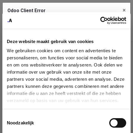
×
Odoo Client Error
Contact Us
An error
Copy the full error to clipboard
occurred
Deze website maakt gebruik van cookies
Please use the copy button to report the error to your support
We gebruiken cookies om content en advertenties te
service.
Company
personaliseren, om functies voor social media te bieden
Identification
en om ons websiteverkeer te analyseren. Ook delen we
informatie over uw gebruik van onze site met onze
See details
Please fill in your company details
partners voor social media, adverteren en analyse. Deze
partners kunnen deze gegevens combineren met andere
informatie die u aan ze heeft verstrekt of die ze hebben
Ok
You can search a company in our database by name, VAT or
verzameld op basis van uw gebruik van hun services.
enterprise ID. When a company is selected it will auto-complete the
form. If you don't find your company in our database, you can create
a new company record with the button below.
Toestemmingsselectie
Noodzakelijk
Company Name