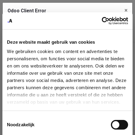
×
Odoo Client Error
Contact Us
An error
Copy the full error to clipboard
occurred
Deze website maakt gebruik van cookies
Please use the copy button to report the error to your support
We gebruiken cookies om content en advertenties te
service.
Company
personaliseren, om functies voor social media te bieden
Identification
en om ons websiteverkeer te analyseren. Ook delen we
informatie over uw gebruik van onze site met onze
See details
Please fill in your company details
partners voor social media, adverteren en analyse. Deze
partners kunnen deze gegevens combineren met andere
informatie die u aan ze heeft verstrekt of die ze hebben
Ok
You can search a company in our database by name, VAT or
verzameld op basis van uw gebruik van hun services.
enterprise ID. When a company is selected it will auto-complete the
form. If you don't find your company in our database, you can create
a new company record with the button below.
Toestemmingsselectie
Noodzakelijk
Company Name