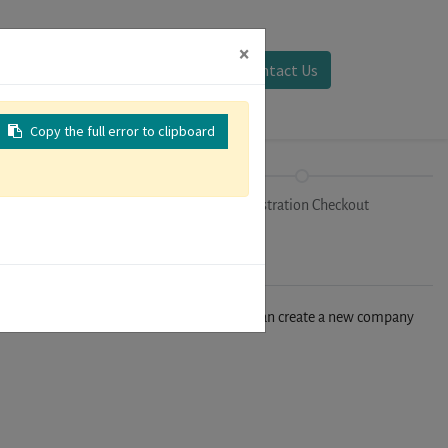
×
Sign in
Contact Us
Copy the full error to clipboard
Tracks
Registration Checkout
n't find your company in our database, you can create a new company