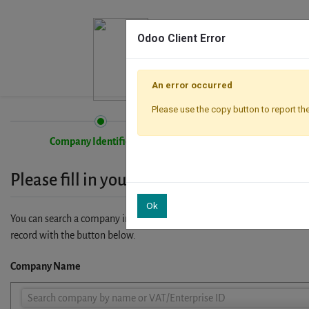
Odoo Client Error
An error occurred
Please use the copy button to report the
Company Identification
Registration
Please fill in your company details
Ok
You can search a company in our database by name, VAT or enterprise I
record with the button below.
Company Name
Company
Search company by name or VAT/Enterprise ID
Name