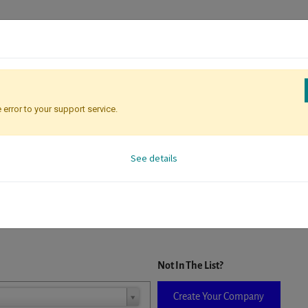
 error to your support service.
Attendee Identification
See details
D. When a company is selected it will auto-complete the form. If you do
Not In The List?
Create Your Company