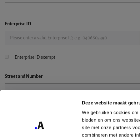
Enterprise ID
Enterprise ID exempt
Street
and Number
Deze website maakt gebru
Street 2
We gebruiken cookies om c
bieden en om ons websitev
site met onze partners vo
combineren met andere inf