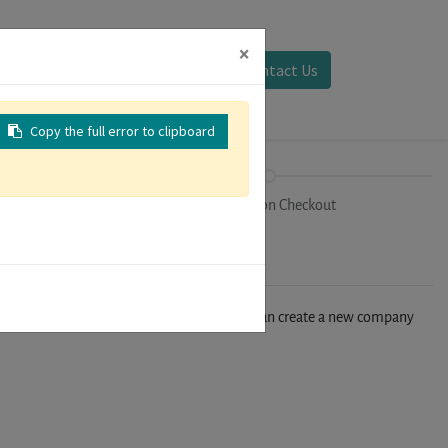
×
Sign in
Contact Us
Copy the full error to clipboard
on
Registration Checkout
n't find your company in our database, you can create a new company