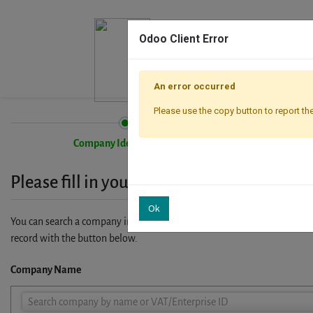
Odoo Client Error
An error occurred
Please use the copy button to report the
Company Identification
Please fill in your company details
Ok
You can search a company in our database by name, VAT or enterprise I
record with the button below.
Company Name
Company
Search company by name or VAT/Enterprise ID
Name