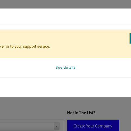
 error to your support service.
Registration
Attendee Identificati
See details
D. When a company is selected it will auto-complete the form. If you do
Not In The List?
Create Your Company