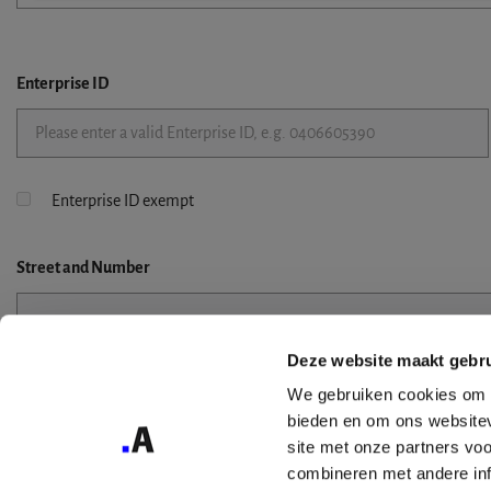
Enterprise ID
Enterprise ID exempt
Street
and Number
Deze website maakt gebru
Street 2
We gebruiken cookies om c
bieden en om ons websitev
site met onze partners vo
combineren met andere inf