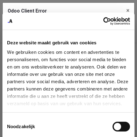
×
Odoo Client Error
Contact Us
An error
Copy the full error to clipboard
occurred
Deze website maakt gebruik van cookies
Please use the copy button to report the error to your support
We gebruiken cookies om content en advertenties te
service.
Company
personaliseren, om functies voor social media te bieden
Identification
en om ons websiteverkeer te analyseren. Ook delen we
informatie over uw gebruik van onze site met onze
See details
Please fill in your company details
partners voor social media, adverteren en analyse. Deze
partners kunnen deze gegevens combineren met andere
informatie die u aan ze heeft verstrekt of die ze hebben
Ok
You can search a company in our database by name, VAT or
verzameld op basis van uw gebruik van hun services.
enterprise ID. When a company is selected it will auto-complete the
form. If you don't find your company in our database, you can create
a new company record with the button below.
Toestemmingsselectie
Noodzakelijk
Company Name