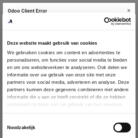
×
Odoo Client Error
Contact Us
An error
Copy the full error to clipboard
occurred
Deze website maakt gebruik van cookies
Please use the copy button to report the error to your support
We gebruiken cookies om content en advertenties te
service.
Company
personaliseren, om functies voor social media te bieden
Identification
en om ons websiteverkeer te analyseren. Ook delen we
informatie over uw gebruik van onze site met onze
See details
Please fill in your company details
partners voor social media, adverteren en analyse. Deze
partners kunnen deze gegevens combineren met andere
informatie die u aan ze heeft verstrekt of die ze hebben
Ok
You can search a company in our database by name, VAT or
verzameld op basis van uw gebruik van hun services.
enterprise ID. When a company is selected it will auto-complete the
form. If you don't find your company in our database, you can create
a new company record with the button below.
Toestemmingsselectie
Noodzakelijk
Company Name