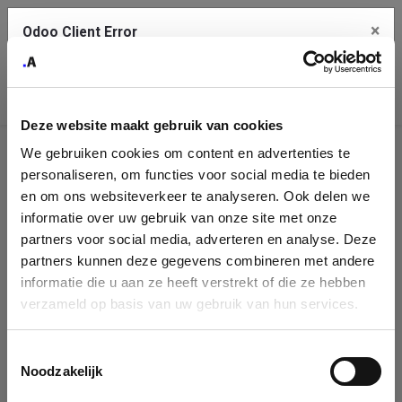
×
Odoo Client Error
Contact Us
An error
Copy the full error to clipboard
occurred
Deze website maakt gebruik van cookies
Please use the copy button to report the error to your support
We gebruiken cookies om content en advertenties te
service.
Company
personaliseren, om functies voor social media te bieden
Identification
en om ons websiteverkeer te analyseren. Ook delen we
informatie over uw gebruik van onze site met onze
See details
Please fill in your company details
partners voor social media, adverteren en analyse. Deze
partners kunnen deze gegevens combineren met andere
informatie die u aan ze heeft verstrekt of die ze hebben
Ok
You can search a company in our database by name, VAT or
verzameld op basis van uw gebruik van hun services.
enterprise ID. When a company is selected it will auto-complete the
form. If you don't find your company in our database, you can create
a new company record with the button below.
Toestemmingsselectie
Noodzakelijk
Company Name