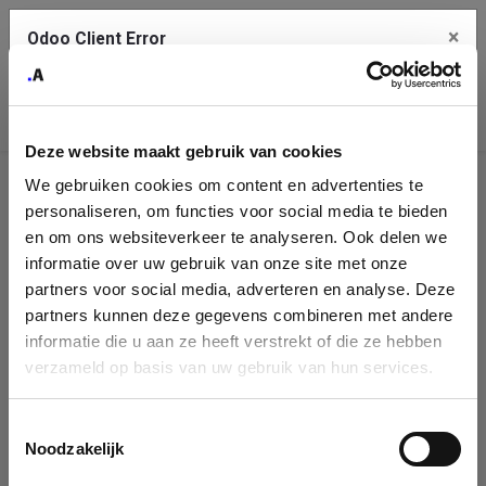
×
Odoo Client Error
Contact Us
An error
Copy the full error to clipboard
occurred
Deze website maakt gebruik van cookies
Please use the copy button to report the error to your support
We gebruiken cookies om content en advertenties te
service.
Company
personaliseren, om functies voor social media te bieden
Identification
en om ons websiteverkeer te analyseren. Ook delen we
informatie over uw gebruik van onze site met onze
See details
Please fill in your company details
partners voor social media, adverteren en analyse. Deze
partners kunnen deze gegevens combineren met andere
informatie die u aan ze heeft verstrekt of die ze hebben
Ok
You can search a company in our database by name, VAT or
verzameld op basis van uw gebruik van hun services.
enterprise ID. When a company is selected it will auto-complete the
form. If you don't find your company in our database, you can create
a new company record with the button below.
Toestemmingsselectie
Noodzakelijk
Company Name