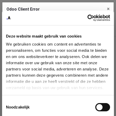
×
Odoo Client Error
Contact Us
An error
Copy the full error to clipboard
occurred
Deze website maakt gebruik van cookies
Please use the copy button to report the error to your support
We gebruiken cookies om content en advertenties te
service.
Company
personaliseren, om functies voor social media te bieden
Identification
en om ons websiteverkeer te analyseren. Ook delen we
informatie over uw gebruik van onze site met onze
See details
Please fill in your company details
partners voor social media, adverteren en analyse. Deze
partners kunnen deze gegevens combineren met andere
informatie die u aan ze heeft verstrekt of die ze hebben
Ok
You can search a company in our database by name, VAT or
verzameld op basis van uw gebruik van hun services.
enterprise ID. When a company is selected it will auto-complete the
form. If you don't find your company in our database, you can create
a new company record with the button below.
Toestemmingsselectie
Noodzakelijk
Company Name