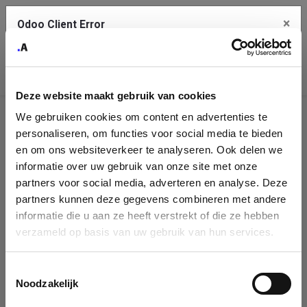
×
Odoo Client Error
Contact Us
An error
Copy the full error to clipboard
occurred
Deze website maakt gebruik van cookies
Please use the copy button to report the error to your support
We gebruiken cookies om content en advertenties te
service.
Company
personaliseren, om functies voor social media te bieden
Identification
en om ons websiteverkeer te analyseren. Ook delen we
informatie over uw gebruik van onze site met onze
See details
Please fill in your company details
partners voor social media, adverteren en analyse. Deze
partners kunnen deze gegevens combineren met andere
informatie die u aan ze heeft verstrekt of die ze hebben
Ok
You can search a company in our database by name, VAT or
verzameld op basis van uw gebruik van hun services.
enterprise ID. When a company is selected it will auto-complete the
form. If you don't find your company in our database, you can create
a new company record with the button below.
Toestemmingsselectie
Noodzakelijk
Company Name