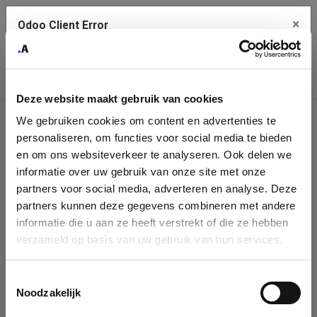
×
Odoo Client Error
Contact Us
An error
Copy the full error to clipboard
occurred
Deze website maakt gebruik van cookies
Please use the copy button to report the error to your support
We gebruiken cookies om content en advertenties te
service.
Company
personaliseren, om functies voor social media te bieden
Identification
en om ons websiteverkeer te analyseren. Ook delen we
informatie over uw gebruik van onze site met onze
See details
Please fill in your company details
partners voor social media, adverteren en analyse. Deze
partners kunnen deze gegevens combineren met andere
informatie die u aan ze heeft verstrekt of die ze hebben
Ok
You can search a company in our database by name, VAT or
verzameld op basis van uw gebruik van hun services.
enterprise ID. When a company is selected it will auto-complete the
form. If you don't find your company in our database, you can create
a new company record with the button below.
Toestemmingsselectie
Noodzakelijk
Company Name