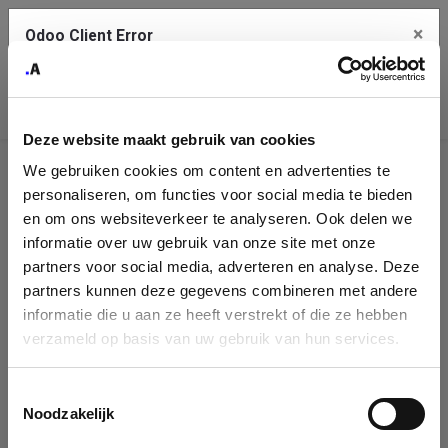
×
Odoo Client Error
Contact Us
An error
Copy the full error to clipboard
occurred
Deze website maakt gebruik van cookies
Please use the copy button to report the error to your support
We gebruiken cookies om content en advertenties te
service.
Company
personaliseren, om functies voor social media te bieden
Identification
en om ons websiteverkeer te analyseren. Ook delen we
informatie over uw gebruik van onze site met onze
See details
Please fill in your company details
partners voor social media, adverteren en analyse. Deze
partners kunnen deze gegevens combineren met andere
informatie die u aan ze heeft verstrekt of die ze hebben
Ok
You can search a company in our database by name, VAT or
verzameld op basis van uw gebruik van hun services.
enterprise ID. When a company is selected it will auto-complete the
form. If you don't find your company in our database, you can create
a new company record with the button below.
Toestemmingsselectie
Noodzakelijk
Company Name