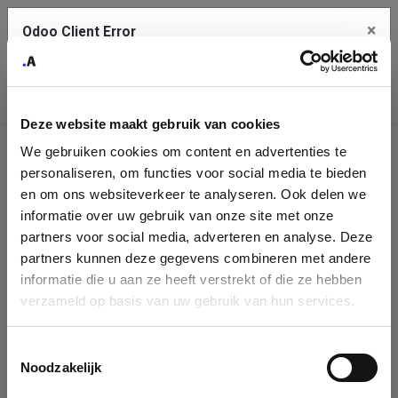
×
Odoo Client Error
Contact Us
An error
Copy the full error to clipboard
occurred
Deze website maakt gebruik van cookies
Please use the copy button to report the error to your support
We gebruiken cookies om content en advertenties te
service.
Company
personaliseren, om functies voor social media te bieden
Identification
en om ons websiteverkeer te analyseren. Ook delen we
informatie over uw gebruik van onze site met onze
See details
Please fill in your company details
partners voor social media, adverteren en analyse. Deze
partners kunnen deze gegevens combineren met andere
informatie die u aan ze heeft verstrekt of die ze hebben
Ok
You can search a company in our database by name, VAT or
verzameld op basis van uw gebruik van hun services.
enterprise ID. When a company is selected it will auto-complete the
form. If you don't find your company in our database, you can create
a new company record with the button below.
Toestemmingsselectie
Noodzakelijk
Company Name